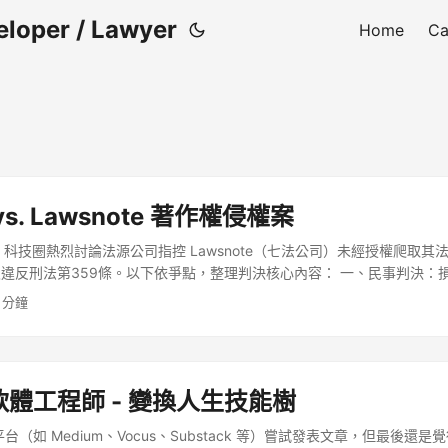
eloper / Lawyer
Home
Ca
s. Lawsnote 著作權侵權案
6 月，科技圈熱烈討論法源公司指控 Lawsnote（七法公司）未經授權爬取
違反刑法第359條。以下依爭點，整理判決核心內容： 一、民事判決：
性質，採用不同請求權基礎： 法規沿革： 經刑事判決認定屬《著作權法
1 分鐘
。 請求權基礎：民法第 184 條第 1 項前段（故意侵權）。 法規內容
「電磁紀錄」。 請求權基礎：民法第 184 條第 2 項（違反刑法第 35
護性法律）。 二、刑事判決核心爭點 爭點一：「法規沿革」是否受著作
政府公文，不具著作權；縱有編排，因表達方式有限（思想與表達合併原
體工程師 - 變換人生技能樹
 109 年 11 月才禁止爬蟲，此前行為不構成侵權。 法院認定： 採用「
司與政府機關（如科技部、立法院）的沿革表述差異（例如條號範圍、主
台（如 Medium、Vocus、Substack 等）嘗試發表文章，但最後還