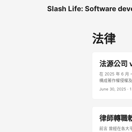
Slash Life: Software dev
法律
法源公司 v
在 2025 年 
構成著作權侵權及
法院區分三類資料
June 30, 2025
· 
作」，受著作權保護
未認定為著作，但屬
人電磁紀錄」之保
辯： 法規沿革屬
律師轉職軟
護。 法源公司遲至
準，比對法源公
前言 曾經在各大平