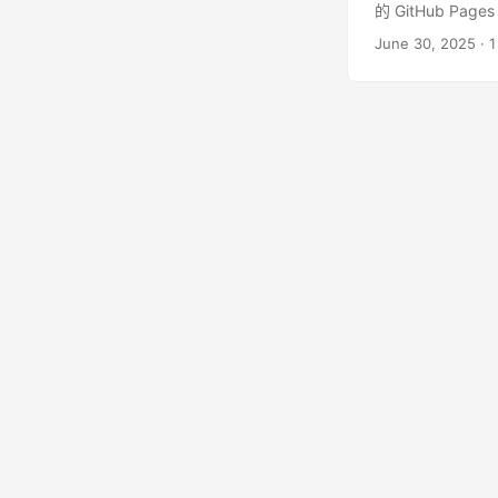
日期等）。 法源
的 GitHub 
權法》第7條保護
是第一篇文章，就
June 30, 2025
· 
（Lawsnote
科專業是法律，並
主張： 法規沿革
律問題 寫訴狀 
能，非沿革資料本
的？嗯，任何事情都
100% 複製。
能。 我喜歡律師
回。 爭點三：爬蟲
作性質以及我個
載共 331,52
也漸漸開始出狀況
自動化查詢與重製
去。 我從小學一
權。 法院認定：
人XD 吸收法律
害。 三、未決爭
了一份純粹的興奮
護法規資料，但判
我習慣把資料電
規資料，是否可由
會輸人。 後來我
基準，但學說與實務
來管理案件，客
身邊不少朋友都
事務所後有了比較
和法律有不少相似
實作過程中我發
事務所系統。這段
段，很幸運錄取了 Ap