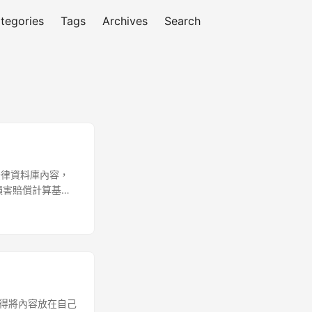
tegories
Tags
Archives
Search
其法律資料庫內容，
損害賠償計算基礎
》第7條「編輯著
與附件： 刑事判決
9 條「無故取得他
權保護？ 被告抗
則），不應受保
最低程度創作」標
管機關變動、施行
是覺得將內容放在自己