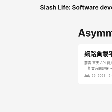
Slash Life: Software dev
Asymme
網路負載
前言 某支 API 
可能會有問題喔～ 
這個概念。這概念是指
July 29, 2025
· 2
Port, Server IP
Port: 目的地埠
二的。 因此若 TC
Port 不正確）
10.1.1.10 (網段 A)