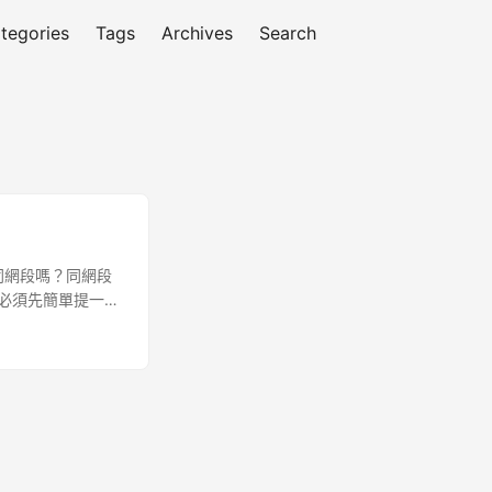
tegories
Tags
Archives
Search
e 同網段嗎？同網段
先必須先簡單提一下
IP, Client
目的地 IP 位址 Server
TCP 連線都是獨一無
如目的 IP 或目的
Client：