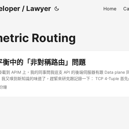
eloper / Lawyer
Home
Ca
tric Routing
平衡中的「非對稱路由」問題
要掛載到 APIM 上，我的同事問我這支 API 的後端伺服器有跟 Data plan
我又嗅到新知識的味道了，趕緊來研究跟記錄一下： TCP 4-Tuple 首
，每個 TCP 連線都是透過四個關鍵資訊組合成唯一識別，分別為： (Client 
 分鐘
, Server Port) Client IP: 來源 IP 位址 Client Port: 來源埠號 Server IP: 
號 或稱 Source & Destination 這四個資訊合起來，可確保網路上每一條 
P 三方交握時，如果接收到的封包其 4-tuple 不符合系統 listen 的條件（
，該封包會被丟棄，不會產生連線。 情境分析 不同網段（非對稱路由） 假設： 
 NLB VIP：10.2.2.100 (網段 B) ...