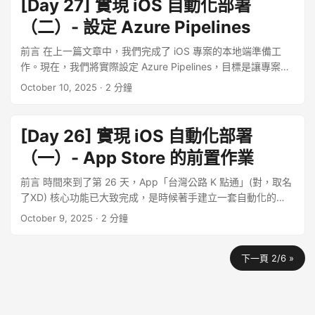
[Day 27] 實現 iOS 自動化部署
Wireframe 與 AI 工具輔助，描繪出 App 的畫面草圖，確保了
身應用，會記錄用戶的身高、體重等健康資訊，並使用電子郵
Xcode 的 Assets.xcassets 中對應的 AppIcon 位置時，Xcode
後續開發的方向明確。 第二階段：掌握 SwiftUI 在這個階段建
件註冊。在隱私權標籤中，你就必須勾選「健康與健身」和
（二）- 設定 Azure Pipelines
會自動根據這個圖檔，生成所有需要的尺寸，以適應 iPhone、
立 Swift 的語言基礎，快速複習了變數、常數、Optional 型別
「聯絡資訊」這兩項，並說明這些資料會「與您連結」，因為
iPad、通知、Spotlight 搜尋、設定頁面等各種顯示情境。 你也
前言 在上一篇文章中，我們完成了 iOS 專案的本地端準備工
與流程控制等核心語法，並釐清了 Class 與 Struct 的關鍵差
它們與用戶的個人帳號綁定。如果你的 App 只是個單機遊戲，
可以按照亮色或暗色主題提供不同的 icon 樣式。 接著我們要進
作。現在，我們將實際設定 Azure Pipelines，目標是讓專案能
異。接著，我們深入 SwiftUI 的核心，從 Text、Image 與
完全不收集任何資訊，你也需要在標籤中明確標示「未收集資
入一個十分重要的部分。 蘋果的 Code sign 機制 為什麼要有這
夠自動化建置並部署到 App Store Connect。 步驟一：Apple
Button 等基本元件著手，並學習運用 VStack、HStack 與
料」。 回到我們的 App，有取得使用者位置，這樣算不算「收
October 10, 2025
· 2 分鐘
個機制？ 蘋果希望確保用戶從 App Store 下載或安裝的每一個
Connect 新增 API 金鑰 為了讓 Azure Pipelines 這類 CI/CD 工
ZStack 這些佈局容器將畫面元素組合起來。在此過程中，我們
集」資料？我們來看蘋果官方在 Data collection 這一節當中的
App，都來自於「已知的開發者」，且「未被竄改」。為了實
具能以自動化的方式將 App 上傳至 App Store Connect，我們
掌握了 @State 與 @Binding 如何驅動畫面即時更新，理解了
這段說明： “Collect” refers to transmitting data off the
現這個目標，蘋果建立了一套基於數位簽章的信任鏈。 為了達
必須先產生一組專用的 API 金鑰。這組金鑰將授權 Azure
SwiftUI 的宣告式思想。 ...
device in a way that allows you and/or your third-party
[Day 26] 實現 iOS 自動化部署
到這個目的，有以下幾個核心概念： 開發者憑證 (Certificate)
Pipelines 執行上傳等操作。 首先登入 App Store Connect 帳
partners to access it for a period longer than what is
可以把它憑證想像為蘋果官方頒發給開發者的身份證，用來證
（一）- App Store 的前置作業
號。 登入後，點擊進入「使用者與存取權限」區塊。 選取「使
necessary to service the transmitted request in real time.
明「該開發者為該開發者本身」。它保證了 App 是由一個已知
用者與存取權限」，並要求存取權限。 接著，切換到「整合」
“Third-party partners” refers to analytics tools, advertising
前言 時間來到了第 26 天，App「台灣公路 K 點通」(對，取名
的、經過蘋果驗證的開發者所建立的。 而憑證又可區分為開發
頁籤，點擊「產生 API 金鑰」。 為這組金鑰設定一個好辨識的
networks, third-party SDKs, or other external vendors
了XD) 核心功能已大致完成，是時候著手建立一套自動化的
憑證與分發憑證： 開發憑證 (Development Certificate): 此張
名稱，並在「存取權限」欄位選擇「App 管理」。這個權限足
whose code you’ve added to your app. ...
CI/CD (持續整合/持續部署) 流程了。預想目標是，當推送一個
憑證讓開發者可以在自己的測試裝置上安裝和測試 App。 分發
October 9, 2025
· 2 分鐘
以讓 Pipeline 執行建置、上傳與發布等任務。 金鑰產生後，請
新的 Git Tag 時，Azure DevOps 能自動幫我完成測試、建
憑證 (Distribution Certificate): 只有用此憑證簽署的 App，才
下載 .p8 檔案並妥善保存，因為它只能下載一次。同時，將頁
置、簽署，並將 App 上傳到 App Store Connect，以供後續提
能上傳到 App Store。 App ID 每個 App 具有獨一無二的的全
面上的 Key ID 和 Issuer ID 記錄下來，這些資訊在後續設定中
下一頁 2/6 »
交審查。 但在開始處理 CI/CD 之前，有個前置作業必須先完
球唯一識別碼，用來特定 App。 ...
都會用到。 步驟二：Azure Pipelines Connection 設定 有了
成，那就是我們必須先在 Apple 的後台註冊我們的 App。
Apple 提供的憑證後，接下來我們回到 Azure DevOps，設定
CI/CD 無法無中生有 在我們的情境當中，CI/CD 工具的角色是
Pipeline 與 App Store Connect 之間的橋樑。 ...
更新部署一個已經存在的 App 紀錄。它們無法替我們決定 App