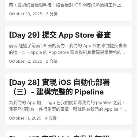
前。最初的目標很明確：結合我對 iOS 開發的熱情與工作上學
習到的 DevOps 實踐，從零到一打造一款名為「台灣公路 K 點
October 13, 2025
· 2 分鐘
通」的 SwiftUI App，並為它建立一套完整的自動化開發流程。
每天產出一篇文章是個挑戰，也是將腦中零散知識點串連成完
整實踐地圖的過程。從動機、UI/UX 的草圖規劃，到 Swift 語
[Day 29] 提交 App Store 審查
法的基礎、SwiftUI 的畫面雕刻，再整合 Core Location 與
MapKit, Google map 的地圖服務，期間並導入 Azure Boards
前言 經過了前面 28 天的努力，我們的 App 終於來到提交審查
進行專案管理，最後用 Azure Pipelines 實現 CI/CD。 旅程回
的這一步。Apple 的 App Store 審查機制其實算是蠻嚴格的，
顧：從痛點到 App Store 的完整路徑 這三十天的內容，可以劃
確保每一款上架的 App 都經過確實審核，所以有不少人會卡在
October 12, 2025
· 2 分鐘
分為四個階段，描繪了一個 iOS App 從概念誕生到最終上架的
上架的門檻前。 蘋果 App Store 上架審查機制 權限存取
完整生命週期。 第一階段：從痛點到藍圖 萬事起頭難，在一開
(Access) vs. 資料收集 (Collect)。 資料收集 (Collect) 蘋果的
始專注於「想清楚要做什麼」與如何做。 我們從一個生活中的
審查規則其實大致上繞不開幾個重點，比方說禁止任何形式的
[Day 28] 實現 iOS 自動化部署
真實痛點出發：在公路上難以快速找到特定里程的確切位置，
歧視、誹謗、暴力描述，以及色情或鼓勵非法行為的內容。 另
（三）- 建構完整的 Pipeline
這個具體的目標，成為了整個專案的起點。在技術選型上，我
一個重點是「隱私權」。Apple 是著名地十分注重隱私，並將
們比較了 UIKit 與 SwiftUI，並基於開發效率、宣告式語法的優
這一理念貫徹到 App Store 的每一個角落。其核心要求是：透
為我們的 App 加上 logo 在我們開始寫我們的 pipeline 之前，
勢，以及想要嘗試新技術的心情，最終選擇了 SwiftUI 作為主
明與掌控。開發者必須清楚告知用戶他們收集了什麼資料、為
我突然想到有一件很重要的事情，那就是為我們的 App 加上一
力框架。 接著，我們在 Azure DevOps 上初始化了專案，設定
何收集，並給予用戶控制其個人資料的權利。 開發者在 App
個看起來很讚的 icon。App icon 是使用者在 App Store 的第
October 11, 2025
· 4 分鐘
了 Git Repo，並選擇了適合個人專案的 Basic 流程，為後續的
Store Connect 提交 App 時，必須誠實地自我報告 App 會收
一個接觸點，某種程度上算是決定使用者有沒有興趣的關鍵。
專案管理與 CI/CD 建立基礎架構。 在開始動手寫 App 前，我
集的各種資料。這些資訊會直接顯示在 App Store 的產品頁面
蘋果對 icon 的格式有明確的要求，必須是一個 1024x1024 像
們先透過使用者流程圖釐清了 App 的操作路徑，再用手繪
上，供使用者下載前參考。 舉例來說，假設你的 App 是一款健
素、方形、無圓角、無透明度的 PNG 檔案。當你圖片檔拖入